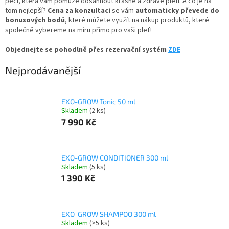
péči, která vám pomůže dosáhnout krásné a zdravé pleti. A co je na
tom nejlepší?
Cena za konzultaci
se vám
automaticky převede do
bonusových bodů
, které můžete využít na nákup produktů, které
společně vybereme na míru přímo pro vaši pleť!
Objednejte se pohodlně přes rezervační systém
ZDE
Nejprodávanější
EXO-GROW Tonic 50 ml
Skladem
(2 ks)
7 990 Kč
EXO-GROW CONDITIONER 300 ml
Skladem
(5 ks)
1 390 Kč
EXO-GROW SHAMPOO 300 ml
Skladem
(>5 ks)