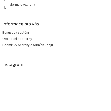
v
dermalove.praha
k
y
v
ý
Informace pro vás
p
i
Bonusový systém
s
u
Obchodní podmínky
Podmínky ochrany osobních údajů
Instagram