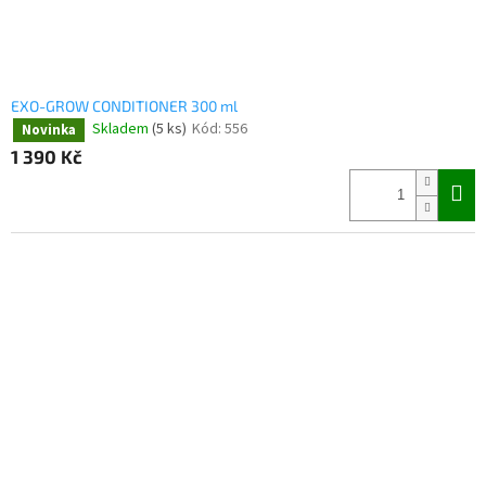
t
ů
EXO-GROW CONDITIONER 300 ml
Skladem
(5 ks)
Kód:
556
Novinka
1 390 Kč