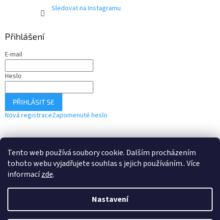
Sledovat na Instagramu
Přihlášení
E-mail
Heslo
PŘIHLÁSIT SE
Nová registrace
Zapomenuté heslo
Tento web používá soubory cookie. Dalším procházením
Webové stránky
Instagram
tohoto webu vyjadřujete souhlas s jejich používáním.. Více
informací
zde
.
Nastavení
Vytvořil Shoptet