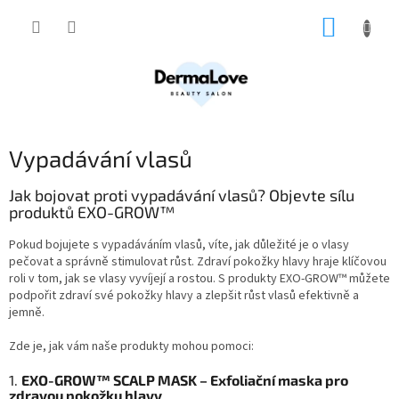
Přejít
NÁKUP
na
obsah
KOŠÍK
Vypadávání vlasů
Jak bojovat proti vypadávání vlasů? Objevte sílu
produktů EXO-GROW™
Pokud bojujete s vypadáváním vlasů, víte, jak důležité je o vlasy
pečovat a správně stimulovat růst. Zdraví pokožky hlavy hraje klíčovou
roli v tom, jak se vlasy vyvíjejí a rostou. S produkty EXO-GROW™ můžete
podpořit zdraví své pokožky hlavy a zlepšit růst vlasů efektivně a
jemně.
Zde je, jak vám naše produkty mohou pomoci:
1.
EXO-GROW™ SCALP MASK – Exfoliační maska pro
zdravou pokožku hlavy