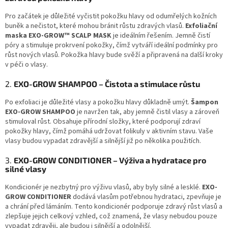
Pro začátek je důležité vyčistit pokožku hlavy od odumřelých kožních
buněk a nečistot, které mohou bránit růstu zdravých vlasů.
Exfoliační
maska EXO-GROW™ SCALP MASK
je ideálním řešením. Jemně čistí
póry a stimuluje prokrvení pokožky, čímž vytváří ideální podmínky pro
růst nových vlasů. Pokožka hlavy bude svěží a připravená na další kroky
v péči o vlasy.
2.
EXO-GROW SHAMPOO – Čistota a stimulace růstu
Po exfoliaci je důležité vlasy a pokožku hlavy důkladně umýt.
Šampon
EXO-GROW SHAMPOO
je navržen tak, aby jemně čistil vlasy a zároveň
stimuloval růst. Obsahuje přírodní složky, které podporují zdraví
pokožky hlavy, čímž pomáhá udržovat folikuly v aktivním stavu. Vaše
vlasy budou vypadat zdravější a silnější již po několika použitích.
3.
EXO-GROW CONDITIONER – Výživa a hydratace pro
silné vlasy
Kondicionér je nezbytný pro výživu vlasů, aby byly silné a lesklé.
EXO-
GROW CONDITIONER
dodává vlasům potřebnou hydrataci, zpevňuje je
a chrání před lámáním. Tento kondicionér podporuje zdravý růst vlasů a
zlepšuje jejich celkový vzhled, což znamená, že vlasy nebudou pouze
vypadat zdravěji, ale budou i silnější a odolnější.