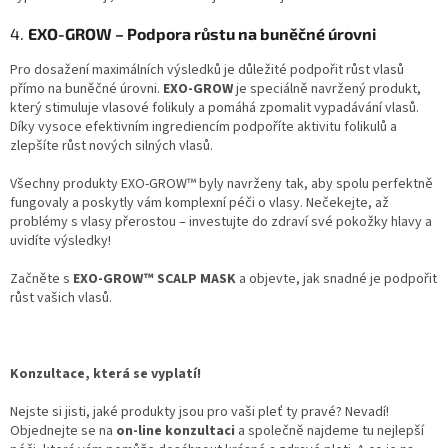
4.
EXO-GROW – Podpora růstu na buněčné úrovni
Pro dosažení maximálních výsledků je důležité podpořit růst vlasů
přímo na buněčné úrovni.
EXO-GROW
je speciálně navržený produkt,
který stimuluje vlasové folikuly a pomáhá zpomalit vypadávání vlasů.
Díky vysoce efektivním ingrediencím podpoříte aktivitu folikulů a
zlepšíte růst nových silných vlasů.
Všechny produkty EXO-GROW™ byly navrženy tak, aby spolu perfektně
fungovaly a poskytly vám komplexní péči o vlasy. Nečekejte, až
problémy s vlasy přerostou – investujte do zdraví své pokožky hlavy a
uvidíte výsledky!
Začněte s
EXO-GROW™ SCALP MASK
a objevte, jak snadné je podpořit
růst vašich vlasů.
Konzultace, která se vyplatí!
Nejste si jisti, jaké produkty jsou pro vaši pleť ty pravé? Nevadí!
Objednejte se na
on-line konzultaci
a společně najdeme tu nejlepší