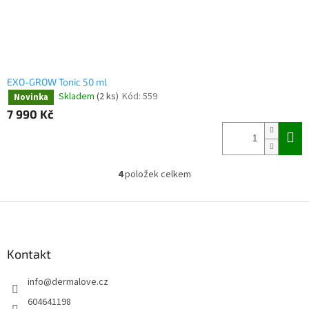
EXO-GROW Tonic 50 ml
Skladem
(2 ks)
Kód:
559
Novinka
7 990 Kč
4
položek celkem
O
v
l
Z
á
á
d
p
a
a
Kontakt
c
t
í
info
@
dermalove.cz
í
p
r
604641198