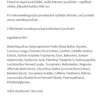
Pokud se objeví podráždění, snižte frekvenci používání – například
obden, případně každou třetí noc.
Po mikroneedlingových procedurách vyčkejte 24 hodin, než produkt
znovu začnete používat.
V těhotenství se nedoporučuje každode
nní používání
ingredience INCI
Water/Aqua/Eau, Butyrospermum Parkii (Shea) Butter, Glycerin,
Curcuma Longa (Turmeric) Root Extract, Lecithin, Centella Asiatica
Extract, Sodium Acrylates Copolymer, Escin, Bakuchiol, Sodium
Hyaluronate, Hyaluronic Acid, Palmitoyl Tripeptide-5, Hydroxyapatite,
Lactobacillus Ferment Lysate, Tocopherol, Maltodextrin, Magnolia
Officinalis Bark Extract, Glycyrrhiza Glabra (Licorice) Root Extract,
Butylene Glycol, Tocopheryl Acetate, Caffeine, Panthenol, Retinal,
Leuconostoc/Radish Root Ferment Filtrate, Phenoxyethanol,
Ethylhexylglycerin.
může obsahovat: Citric Acid