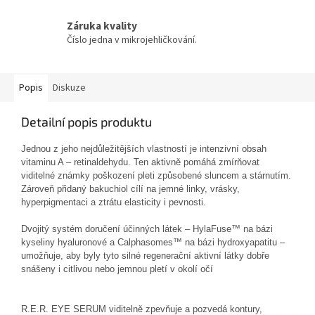
Záruka kvality
Číslo jedna v mikrojehličkování.
Popis
Diskuze
Detailní popis produktu
Jednou z jeho nejdůležitějších vlastností je intenzivní obsah
vitaminu A – retinaldehydu. Ten aktivně pomáhá zmírňovat
viditelné známky poškození pleti způsobené sluncem a stárnutím.
Zároveň přidaný bakuchiol cílí na jemné linky, vrásky,
hyperpigmentaci a ztrátu elasticity i pevnosti.
Dvojitý systém doručení účinných látek – HylaFuse™ na bázi
kyseliny hyaluronové a Calphasomes™ na bázi hydroxyapatitu –
umožňuje, aby byly tyto silné regenerační aktivní látky dobře
snášeny i citlivou nebo jemnou pletí v okolí očí
R.E.R. EYE SERUM viditelně zpevňuje a pozvedá kontury,