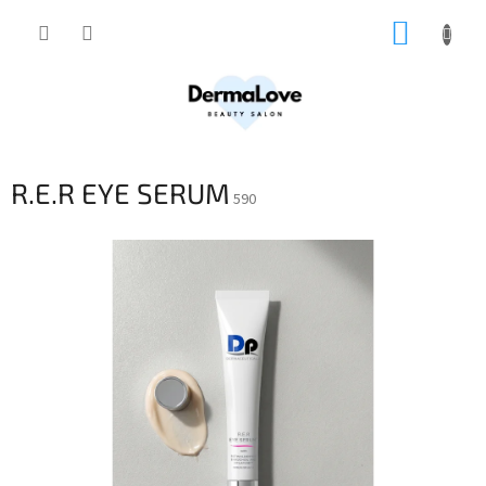
Přejít
NÁKUP
na
obsah
KOŠÍK
R.E.R EYE SERUM
590