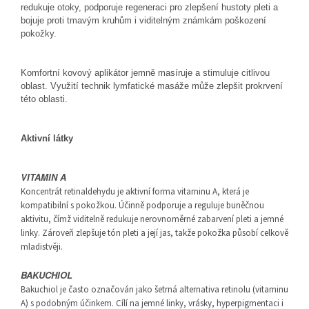
redukuje otoky, podporuje regeneraci pro zlepšení hustoty pleti a
bojuje proti tmavým kruhům i viditelným známkám poškození
pokožky.
Komfortní kovový aplikátor jemně masíruje a stimuluje citlivou
oblast. Využití technik lymfatické masáže může zlepšit prokrvení
této oblasti.
Aktivní látky
VITAMIN A
Koncentrát retinaldehydu je aktivní forma vitaminu A, která je
kompatibilní s pokožkou. Účinně podporuje a reguluje buněčnou
aktivitu, čímž viditelně redukuje nerovnoměrné zabarvení pleti a jemné
linky. Zároveň zlepšuje tón pleti a její jas, takže pokožka působí celkově
mladistvěji.
BAKUCHIOL
Bakuchiol je často označován jako šetrná alternativa retinolu (vitaminu
A) s podobným účinkem. Cílí na jemné linky, vrásky, hyperpigmentaci i