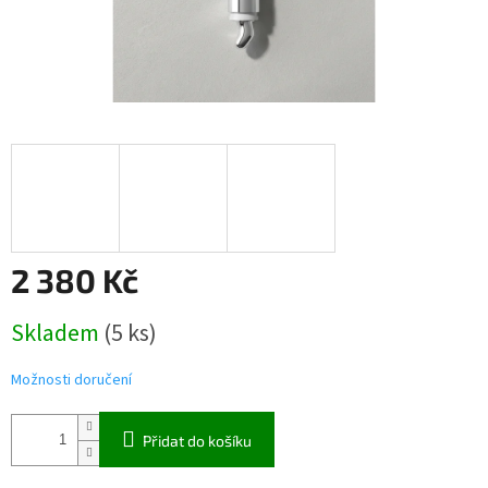
2 380 Kč
Měrná
Skladem
(5 ks)
cena:
Možnosti doručení
Přidat do košíku