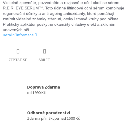
Viditelně zpevněte, pozvedněte a rozjasněte oční okolí se sérem
R.E.R. EYE SERUM™. Toto účinné liftingové oční sérum kombinuje
regenerační účinky a anti-ageing antioxidanty, které pomáhají
zmírnit viditelné známky stárnutí, otoky i tmavé kruhy pod očima.
Praktický aplikátor poskytne okamžitý chladivý efekt a zklidnění
unavených očí.
Detailní informace
ZEPTAT SE
SDÍLET
Doprava Zdarma
od 1990 Kč
Odborné poradenství
Zdarma při nákupu nad 1500 Kč