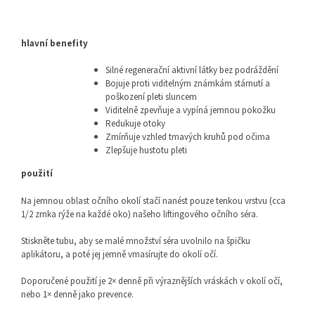
hlavní benefity
Silné regenerační aktivní látky bez podráždění
Bojuje proti viditelným známkám stárnutí a
poškození pleti sluncem
Viditelně zpevňuje a vypíná jemnou pokožku
Redukuje otoky
Zmírňuje vzhled tmavých kruhů pod očima
Zlepšuje hustotu pleti
použití
Na jemnou oblast očního okolí stačí nanést pouze tenkou vrstvu (cca
1/2 zrnka rýže na každé oko) našeho liftingového očního séra.
Stiskněte tubu, aby se malé množství séra uvolnilo na špičku
aplikátoru, a poté jej jemně vmasírujte do okolí očí.
Doporučené použití je 2× denně při výraznějších vráskách v okolí očí,
nebo 1× denně jako prevence.