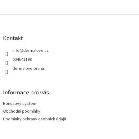
Z
á
p
a
Kontakt
t
info
@
dermalove.cz
í
604641198
dermalove.praha
Informace pro vás
Bonusový systém
Obchodní podmínky
Podmínky ochrany osobních údajů