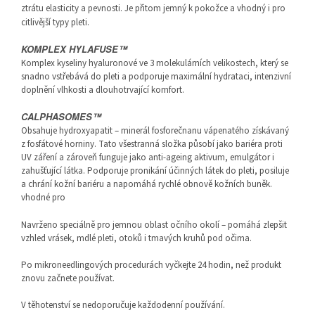
ztrátu elasticity a pevnosti. Je přitom jemný k pokožce a vhodný i pro
citlivější typy pleti.
KOMPLEX HYLAFUSE™
Komplex kyseliny hyaluronové ve 3 molekulárních velikostech, který se
snadno vstřebává do pleti a podporuje maximální hydrataci, intenzivní
doplnění vlhkosti a dlouhotrvající komfort.
CALPHASOMES™
Obsahuje hydroxyapatit – minerál fosforečnanu vápenatého získávaný
z fosfátové horniny. Tato všestranná složka působí jako bariéra proti
UV záření a zároveň funguje jako anti-ageing aktivum, emulgátor i
zahušťující látka. Podporuje pronikání účinných látek do pleti, posiluje
a chrání kožní bariéru a napomáhá rychlé obnově kožních buněk.
vhodné pro
Navrženo speciálně pro jemnou oblast očního okolí – pomáhá zlepšit
vzhled vrásek, mdlé pleti, otoků i tmavých kruhů pod očima.
Po mikroneedlingových procedurách vyčkejte 24 hodin, než produkt
znovu začnete používat.
V těhotenství se nedoporučuje každodenní používání.