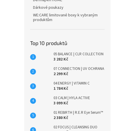
Dermapen HOME
Dárkové poukazy
WE:CARE limitované boxy k vybraným
produktům
Top 10 produktů
05 BALANCE | CLR COLLECTION
3 282 Kč
07 CONNECTION | UV OCHRANA
2 299 Kč
04 ENERGY | VITAMIN C
1 784 Kč
03 CALM | HYLA ACTIVE
3 099 Kč
01 REBIRTH | R.E.R Eye Serum™
2 380 Kč
02 FOCUS | CLEANSING DUO