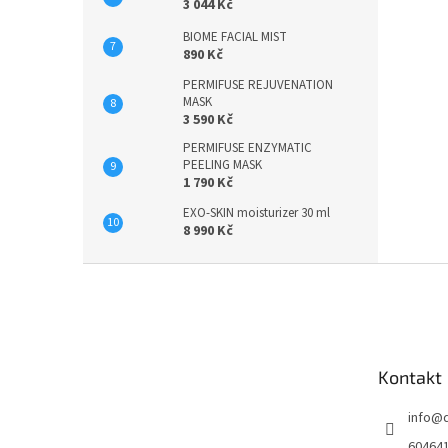
3 044 Kč
BIOME FACIAL MIST
890 Kč
PERMIFUSE REJUVENATION
MASK
3 590 Kč
PERMIFUSE ENZYMATIC
PEELING MASK
1 790 Kč
EXO-SKIN moisturizer 30 ml
8 990 Kč
Z
á
p
a
t
Kontakt
í
info
@
60464