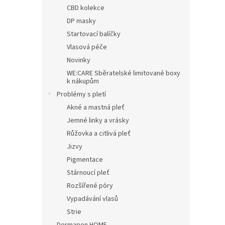
n
CBD kolekce
e
DP masky
l
Startovací balíčky
Vlasová péče
Novinky
WE:CARE Sběratelské limitované boxy
k nákupům
Problémy s pletí
Akné a mastná pleť
Jemné linky a vrásky
Růžovka a citlivá pleť
Jizvy
Pigmentace
Stárnoucí pleť
Rozšířené póry
Vypadávání vlasů
Strie