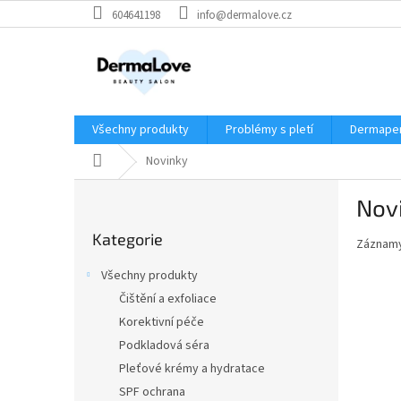
Přejít
604641198
info@dermalove.cz
na
obsah
Všechny produkty
Problémy s pletí
Dermape
Domů
Novinky
P
Nov
o
Přeskočit
s
Kategorie
kategorie
Záznamy
t
r
Všechny produkty
a
Čištění a exfoliace
n
Korektivní péče
n
í
Podkladová séra
p
Pleťové krémy a hydratace
a
SPF ochrana