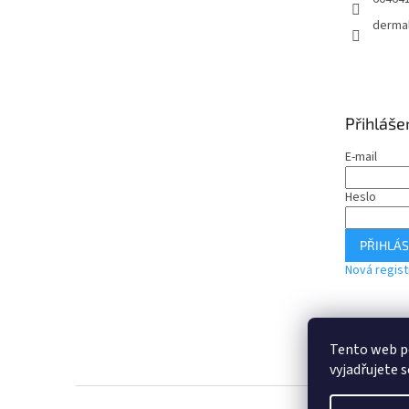
derma
Přihláše
E-mail
Heslo
PŘIHLÁS
Nová regis
Tento web p
vyjadřujete s