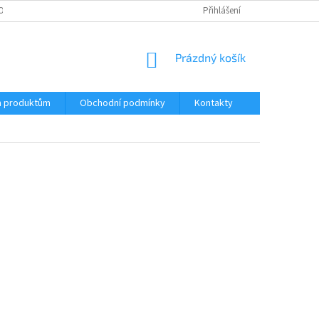
OSOBNÍCH ÚDAJŮ
Přihlášení
NÁKUPNÍ
Prázdný košík
KOŠÍK
m produktům
Obchodní podmínky
Kontakty