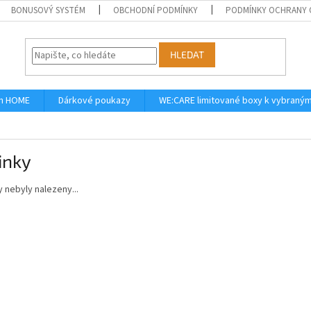
BONUSOVÝ SYSTÉM
OBCHODNÍ PODMÍNKY
PODMÍNKY OCHRANY 
HLEDAT
n HOME
Dárkové poukazy
WE:CARE limitované boxy k vybraný
inky
 nebyly nalezeny...