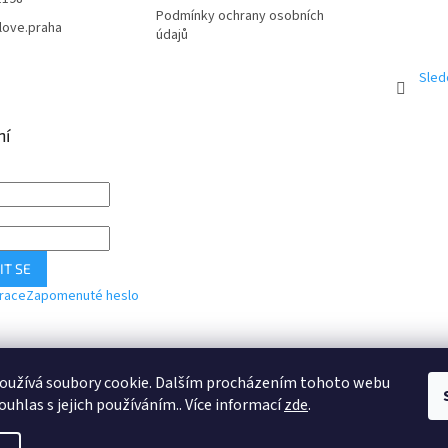
Podmínky ochrany osobních
love.praha
údajů
Sled
ní
IT SE
trace
Zapomenuté heslo
Webové stránky
Instagram
oužívá soubory cookie. Dalším procházením tohoto webu
ouhlas s jejich používáním.. Více informací
zde
.