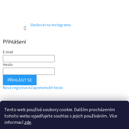
Sledovat na Instagramu
Přihlášení
E-mail
Heslo
PŘIHLÁSIT SE
Nová registrace
Zapomenuté heslo
Tento web používá soubory cookie. Dalším procházením
Webové stránky
Instagram
tohoto webu vyjadřujete souhlas s jejich používáním.. Více
informací
zde
.