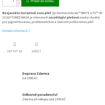
Přidat do košíku
Rozjasněte instantně svou pleť
. Dp Dermaceuticals™ BRITE LITE™ 3D
SCULPTURED MASK je intenzivně
zesvětlující pleťová
maska vhodná
pro pigmentovanou, problematickou a sluncem poškozenou pleť.
Detailní informace
ZEPTAT SE
SDÍLET
Doprava Zdarma
od 1990 Kč
Odborné poradenství
Zdarma při nákupu nad 1500 Kč