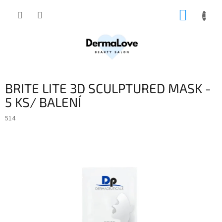
Přejít
NÁKUP
na
obsah
KOŠÍK
BRITE LITE 3D SCULPTURED MASK -
5 KS/ BALENÍ
514