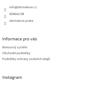
t
info
@
dermalove.cz
í
604641198
dermalove.praha
Informace pro vás
Bonusový systém
Obchodní podmínky
Podmínky ochrany osobních údajů
Instagram