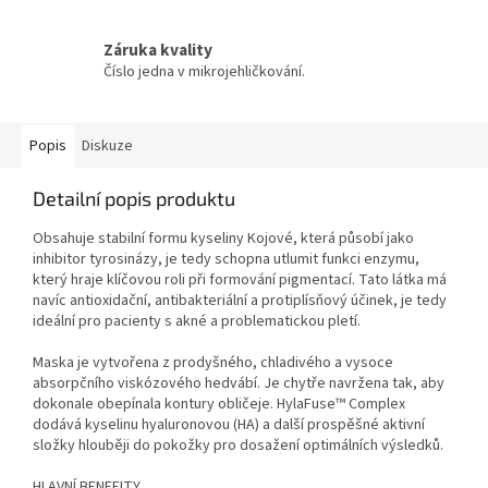
Záruka kvality
Číslo jedna v mikrojehličkování.
Popis
Diskuze
Detailní popis produktu
Obsahuje stabilní formu kyseliny Kojové, která působí jako
inhibitor tyrosinázy, je tedy schopna utlumit funkci enzymu,
který hraje klíčovou roli při formování pigmentací. Tato látka má
navíc antioxidační, antibakteriální a protiplísňový účinek, je tedy
ideální pro pacienty s akné a problematickou pletí.
Maska je vytvořena z prodyšného, chladivého a vysoce
absorpčního viskózového hedvábí. Je chytře navržena tak, aby
dokonale obepínala kontury obličeje. HylaFuse™ Complex
dodává kyselinu hyaluronovou (HA) a další prospěšné aktivní
složky hlouběji do pokožky pro dosažení optimálních výsledků.
HLAVNÍ BENEFIT
Y