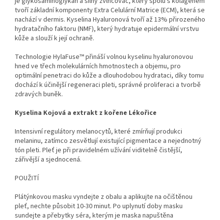
je glykosaminoglykan a silný zvlhčovač, který spolu s kolagenem
tvoří základní komponenty Extra Celulární Matrice (ECM), která se
nachází v dermis. Kyselina Hyaluronová tvoří až 13% přirozeného
hydratačního faktoru (NMF), který hydratuje epidermální vrstvu
kůže a slouží k její ochraně.
Technologie HylaFuse™ přináší volnou kyselinu hyaluronovou
hned ve třech molekulárních hmotnostech a objemu, pro
optimální penetraci do kůže a dlouhodobou hydrataci, díky tomu
dochází k účinější regeneraci pleti, správné proliferaci a tvorbě
zdravých buněk.
Kyselina Kojová a extrakt z kořene Lékořice
Intensivní regulátory melanocytů, které zmírňují produkci
melaninu, zatímco zesvětlují existující pigmentace a nejednotný
tón pleti. Pleť je při pravidelném užívání viditelně čistější,
zářivější a sjednocená.
POUŽITÍ
Plátýnkovou masku vyndejte z obalu a aplikujte na očištěnou
pleť, nechte působit 10-30 minut. Po uplynutí doby masku
sundejte a přebytky séra, kterým je maska napuštěna