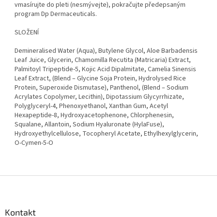
vmasírujte do pleti (nesmývejte), pokračujte předepsaným
program Dp Dermaceuticals.
SLOŽENÍ
Demineralised Water (Aqua), Butylene Glycol, Aloe Barbadensis
Leaf Juice, Glycerin, Chamomilla Recutita (Matricaria) Extract,
Palmitoyl Tripeptide-5, Kojic Acid Dipalmitate, Camelia Sinensis
Leaf Extract, (Blend – Glycine Soja Protein, Hydrolysed Rice
Protein, Superoxide Dismutase), Panthenol, (Blend – Sodium
Acrylates Copolymer, Lecithin), Dipotassium Glycyrrhizate,
Polyglyceryl-4, Phenoxyethanol, Xanthan Gum, Acetyl
Hexapeptide-8, Hydroxyacetophenone, Chlorphenesin,
Squalane, Allantoin, Sodium Hyaluronate (HylaFuse),
Hydroxyethylcellulose, Tocopheryl Acetate, Ethylhexylglycerin,
O-Cymen-5-O
Z
á
p
a
Kontakt