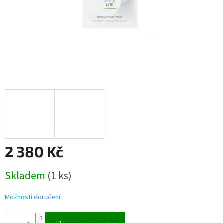
2 380 Kč
Měrná
Skladem
(1 ks)
cena:
Možnosti doručení