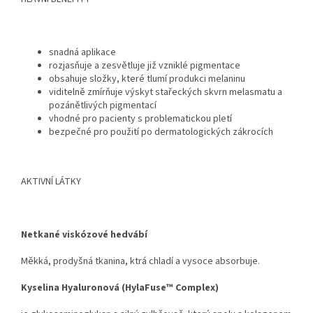
snadná aplikace
rozjasňuje a zesvětluje již vzniklé pigmentace
obsahuje složky, které tlumí produkci melaninu
viditelně zmírňuje výskyt stařeckých skvrn melasmatu a
pozánětlivých pigmentací
vhodné pro pacienty s problematickou pletí
bezpečné pro použití po dermatologických zákrocích
AKTIVNÍ LÁTKY
Netkané viskózové hedvábí
Měkká, prodyšná tkanina, ktrá chladí a vysoce absorbuje.
Kyselina Hyaluronová (HylaFuse™ Complex)